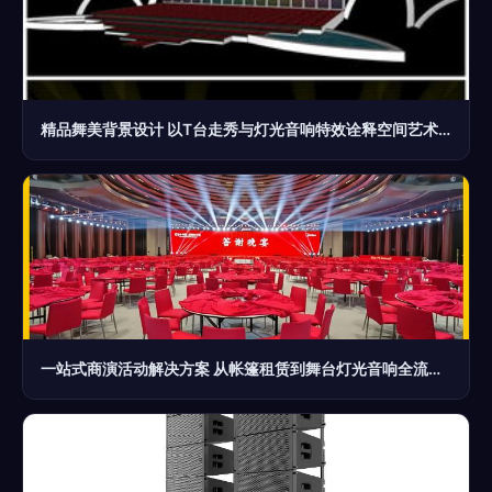
精品舞美背景设计 以T台走秀与灯光音响特效诠释空间艺术——SU模型资源介绍与创意启发
一站式商演活动解决方案 从帐篷租赁到舞台灯光音响全流程搭建