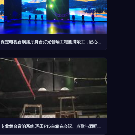
保定电视台演播厅舞台灯光音响工程圆满竣工，匠心打造视听新标杆
专业舞台音响系统 玛田F15主箱在会议、点歌与酒吧设备中的应用——深圳荣威的工程与设计优势