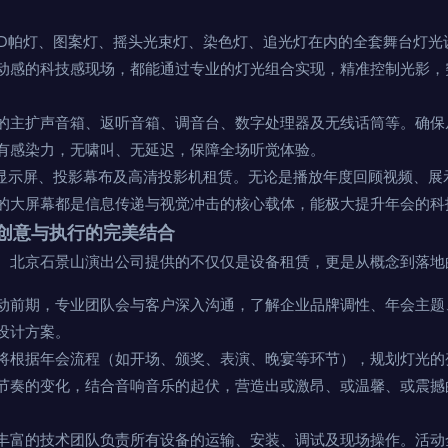
ED帕灯、图案灯、摇头光束灯、染色灯、追光灯在内的全套舞台灯光
动感的科技感现场，都能通过专业的灯光组合实现，精准控制光影，
的主扩声音箱、返听音箱、调音台、数字处理器及无线话筒等。确保
有感染力，无啸叫、无延迟，保障全场听觉体验。
D显示屏、投影幕布及高清投影机租赁。无论是播放年度回顾视频、展
的大屏幕都是信息传递与视觉冲击的核心载体，能极大提升年会的科
创意与执行的完美结合
。北京石景山演出公司提供的不仅仅是设备租赁，更是从概念到落地
动前期，专业团队会与客户深入沟通，了解企业品牌调性、年会主题
设计方案。
将根据年会流程（如开场、颁奖、表演、晚宴等环节），规划灯光的
节奏的变化，结合音响音乐的起伏，营造出或激昂、或温馨、或震撼
丰富的技术团队负责所有设备的运输、安装、调试及现场操作。活动